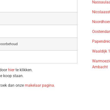
Nassaulaa
Nicolaass
Noordhoev
Oostendam
Papendrec
 voorbehoud
Waaldijk 
Warmoezie
Ambacht
 door
hier
te klikken.
te koop staan.
ezoek dan onze
makelaar pagina.