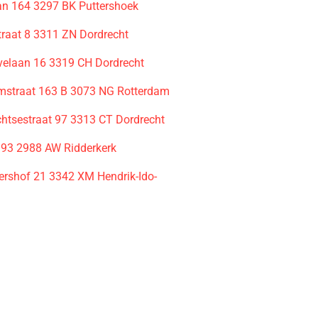
n 164 3297 BK Puttershoek
traat 8 3311 ZN Dordrecht
elaan 16 3319 CH Dordrecht
straat 163 B 3073 NG Rotterdam
htsestraat 97 3313 CT Dordrecht
193 2988 AW Ridderkerk
rshof 21 3342 XM Hendrik-Ido-