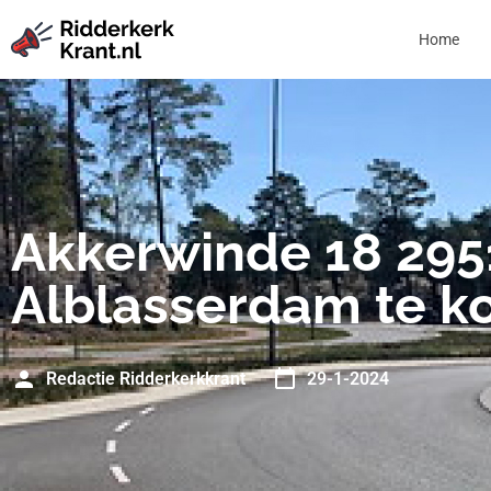
Home
Akkerwinde 18 295
Alblasserdam te k
Redactie Ridderkerkkrant
29-1-2024