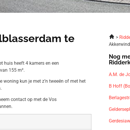
lblasserdam te
Ridde
Akkerwind
Nog me
Ridder
t huis heeft 4 kamers en een
 van 155 m².
A.M. de J
ze woning kun je met z’n tweeën of met het
B Hoff (B
.
Berlagest
 neem contact op met de Vos
annen.
Geldersep
Gerdesiaw