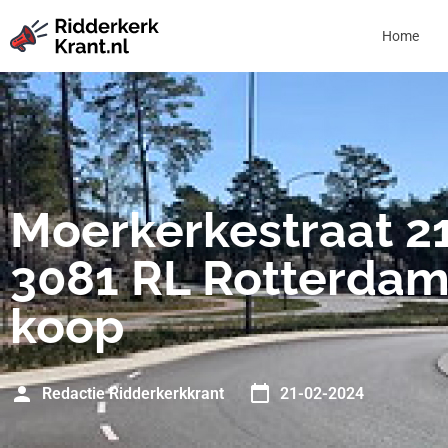
Home
Moerkerkestraat 2
3081 RL Rotterdam
koop
Redactie Ridderkerkkrant
21-02-2024