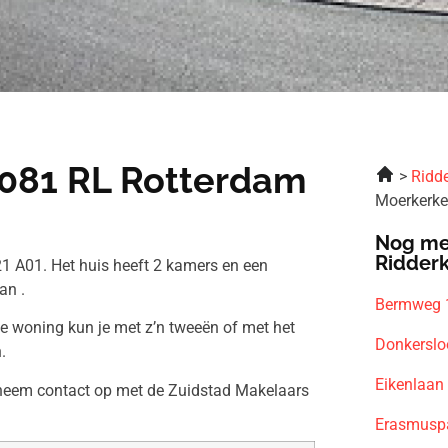
3081 RL Rotterdam
Ridde
Moerkerke
Nog me
Ridder
1 A01. Het huis heeft 2 kamers en een
an .
Bermweg 1
ze woning kun je met z’n tweeën of met het
Donkerslo
.
Eikenlaan
n neem contact op met de Zuidstad Makelaars
Erasmuspa