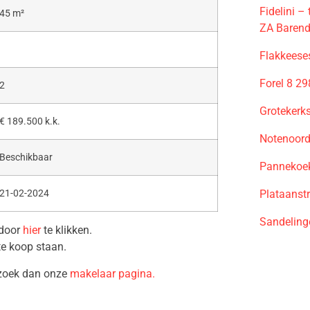
Fidelini 
45 m²
ZA Barend
Flakkeese
Forel 8 2
2
Grotekerk
€ 189.500 k.k.
Notenoord
Beschikbaar
Pannekoek
Plataanst
21-02-2024
Sandeling
 door
hier
te klikken.
te koop staan.
ezoek dan onze
makelaar pagina.