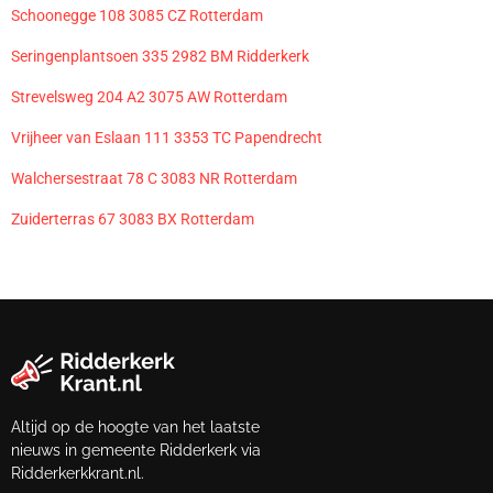
Schoonegge 108 3085 CZ Rotterdam
Seringenplantsoen 335 2982 BM Ridderkerk
Strevelsweg 204 A2 3075 AW Rotterdam
Vrijheer van Eslaan 111 3353 TC Papendrecht
Walchersestraat 78 C 3083 NR Rotterdam
Zuiderterras 67 3083 BX Rotterdam
Altijd op de hoogte van het laatste
nieuws in gemeente Ridderkerk via
Ridderkerkkrant.nl.