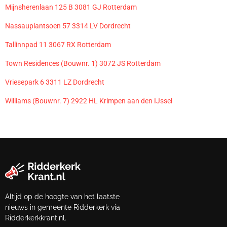
Mijnsherenlaan 125 B 3081 GJ Rotterdam
Nassauplantsoen 57 3314 LV Dordrecht
Tallinnpad 11 3067 RX Rotterdam
Town Residences (Bouwnr. 1) 3072 JS Rotterdam
Vriesepark 6 3311 LZ Dordrecht
Williams (Bouwnr. 7) 2922 HL Krimpen aan den IJssel
Altijd op de hoogte van het laatste
nieuws in gemeente Ridderkerk via
Ridderkerkkrant.nl.