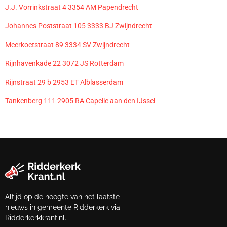
J.J. Vorrinkstraat 4 3354 AM Papendrecht
Johannes Poststraat 105 3333 BJ Zwijndrecht
Meerkoetstraat 89 3334 SV Zwijndrecht
Rijnhavenkade 22 3072 JS Rotterdam
Rijnstraat 29 b 2953 ET Alblasserdam
Tankenberg 111 2905 RA Capelle aan den IJssel
Altijd op de hoogte van het laatste
nieuws in gemeente Ridderkerk via
Ridderkerkkrant.nl.