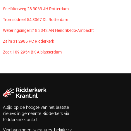
Snelfilterweg 28 3063 JH Rotterdam
Tromsödreef 54 3067 DL Rotterdam
Weteringsingel 218 3342 AN Hendrik-Ido-Ambacht
Zalm 31 2986 PC Ridderkerk
Zeelt 109 2954 BK Alblasserdam
Altijd op de hoogte van het laatste
nieuws in gemeente Ridderkerk via
Ridderkerkkrant.nl.
Vind woningen, vacatures, bekijk 112