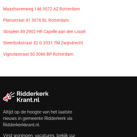
Maashavenweg 146 3072 AZ Rotterdam
Platostraat 41 3076 BL Rotterdam
Slotplein 49 2902 HR Capelle aan den IJssel
Steenbokstraat 32 G 3331 TM Zwijndrecht
Vignolastraat 50 3066 BP Rotterdam
Altijd op de hoogte van het laatste
nieuws in gemeente Ridderkerk via
Ridderkerkkrant.nl.
Vind woningen, vacatures, bekijk 112