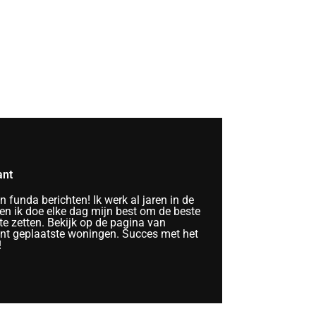
ant
funda berichten! Ik werk al jaren in de
n ik doe elke dag mijn best om de beste
te zetten. Bekijk op de pagina van
ent geplaatste woningen. Succes met het
!