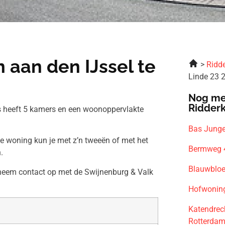
 aan den IJssel te
Ridde
Linde 23 
Nog me
Ridder
is heeft 5 kamers en een woonoppervlakte
Bas Junge
ze woning kun je met z’n tweeën of met het
Bermweg 4
.
Blauwbloe
 neem contact op met de Swijnenburg & Valk
Hofwonin
Katendrec
Rotterda