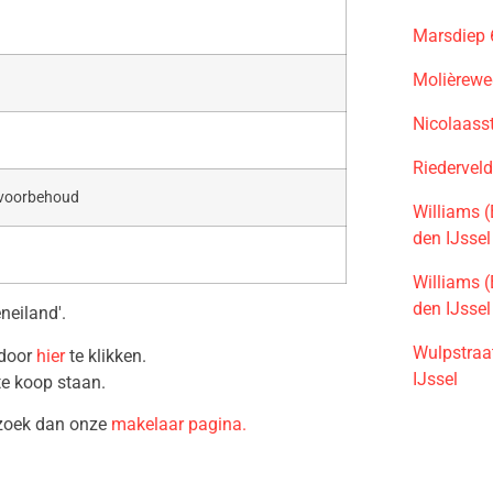
Marsdiep 
Molièrewe
Nicolaass
Riedervel
 voorbehoud
Williams 
den IJssel
Williams 
den IJssel
neiland'.
Wulpstraa
 door
hier
te klikken.
IJssel
te koop staan.
ezoek dan onze
makelaar pagina.