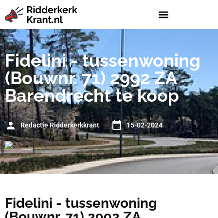
Fidelini - tussenwoning
(Bouwnr. 71) 2992 ZA
Barendrecht te koop
Redactie Ridderkerkkrant
15-02-2024
Fidelini - tussenwoning
(Bouwnr. 71) 2992 ZA