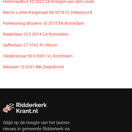
Heemraadhof 35 2922 CK Krimpen aan den IJssel
Martin Luther Kingstraat 68 3274 CL Heinenoord
Parkwoning (Bouwnr. 4) 3075 EK Rotterdam
Riederlaan 23 E 3074 CA Rotterdam
Saffierlaan 27 3162 PL Rhoon
Vlinderstraat 53 b 3061 VL Rotterdam
Westpier 10 3331 MK Zwijndrecht
Altijd op de hoogte van het laatste
nieuws in gemeente Ridderkerk via