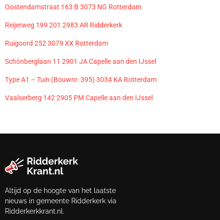
Oostendamstraat 163 B 3073 NG Rotterdam
Reijerweg 199 201 2983 AR Ridderkerk
Ruigoord 252 3079 XX Rotterdam
Schönberglaan 11 2901 JA Capelle aan den IJssel
Type A1 – Tuin (Bouwnr. 395) 3034 KA Rotterdam
Vaalserberg 142 2905 PM Capelle aan den IJssel
Altijd op de hoogte van het laatste
nieuws in gemeente Ridderkerk via
Ridderkerkkrant.nl.