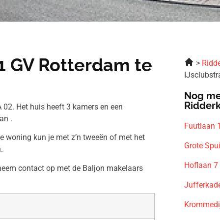
61 GV Rotterdam te
Ridde
IJsclubst
Nog me
Ridder
 02. Het huis heeft 3 kamers en een
an .
Fuutlaan 
ze woning kun je met z’n tweeën of met het
Grote Spu
.
Hoflaan 7
 neem contact op met de Baljon makelaars
Jufferkad
Krommedij