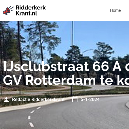
Home
IJsclubstraat 66 A
GV Rotterdam te k
Redactie Ridderkerkkrant
5-1-2024