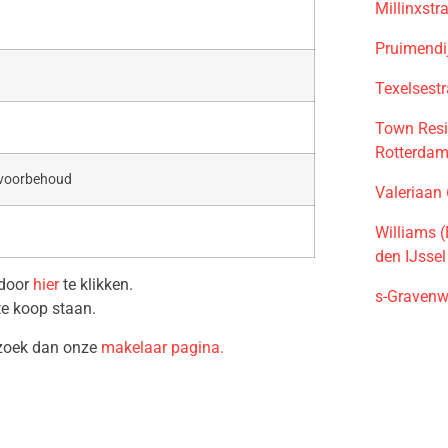
Millinxst
Pruimendi
Texelsest
Town Resi
Rotterda
 voorbehoud
Valeriaan
Williams 
den IJssel
 door
hier
te klikken.
s-Gravenw
te koop staan.
ezoek dan onze
makelaar pagina.