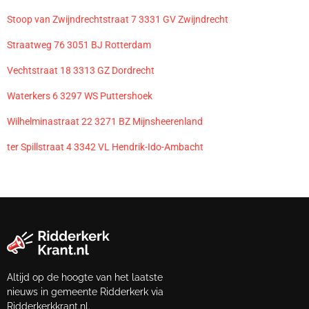
Stoop van Zwijndrechtstraat 7 3331 GV Zwijndrecht
Straatweg 76 3051 BJ Rotterdam
Vechtstraat 18 3313 GZ Dordrecht
Waterkers 6 3297 WS Puttershoek
Wilhelminastraat 22 3271 BZ Mijnsheerenland
ter Spillstraat 4 3342 VL Hendrik-Ido-Ambacht
Altijd op de hoogte van het laatste
nieuws in gemeente Ridderkerk via
Ridderkerkkrant.nl.