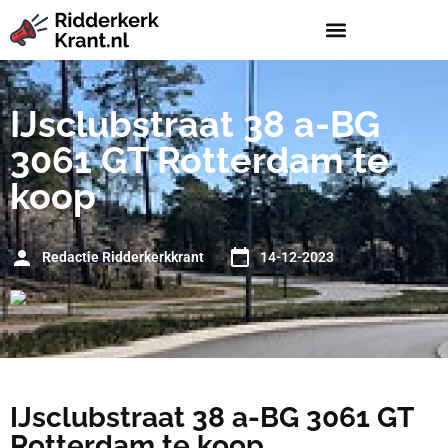
IJsclubstraat 38 a-BG
3061 GT Rotterdam te
koop
Redactie Ridderkerkkrant
14-12-2023
IJsclubstraat 38 a-BG 3061 GT
Rotterdam te koop