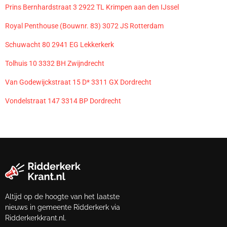
Prins Bernhardstraat 3 2922 TL Krimpen aan den IJssel
Royal Penthouse (Bouwnr. 83) 3072 JS Rotterdam
Schuwacht 80 2941 EG Lekkerkerk
Tolhuis 10 3332 BH Zwijndrecht
Van Godewijckstraat 15 D* 3311 GX Dordrecht
Vondelstraat 147 3314 BP Dordrecht
Altijd op de hoogte van het laatste
nieuws in gemeente Ridderkerk via
Ridderkerkkrant.nl.