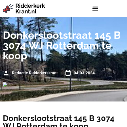
Donkerslootstraat 145 B
3074 WJ Rotterdam te
koop
Redactie Ridderkerkkrant
04-03-2024
Donkerslootstraat 145 B 3074
WJ Rotterdam te koop