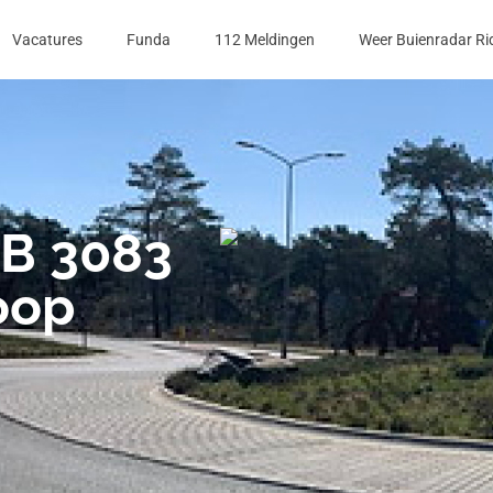
Vacatures
Funda
112 Meldingen
Weer Buienradar Ri
 B 3083
oop