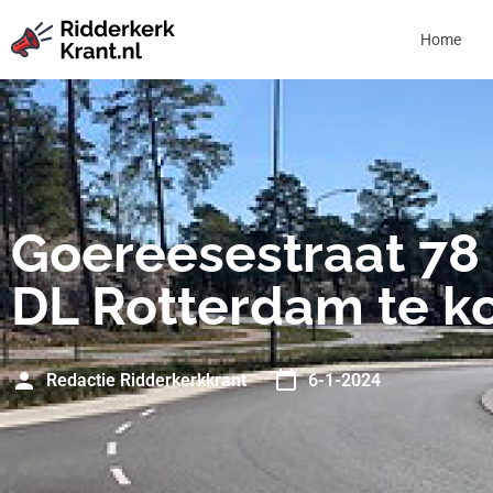
Home
Goereesestraat 78
DL Rotterdam te k
Redactie Ridderkerkkrant
6-1-2024