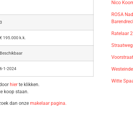
Nico Koo
ROSA Nadi
Barendrec
3
Ratelaar 
€ 195.000 k.k.
Straatweg
Beschikbaar
Voorstraa
Westeinde
6-1-2024
Witte Spa
 door
hier
te klikken.
te koop staan.
ezoek dan onze
makelaar pagina.