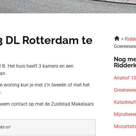
3 DL Rotterdam te
Ridde
Goereeses
Nog me
Ridder
 B. Het huis heeft 3 kamers en een
an .
Ariahof 1
ze woning kun je met z’n tweeën of met het
Groeneweg
.
Katadreuf
n neem contact op met de Zuidstad Makelaars
Mijnshere
Mozartstr
49 m²