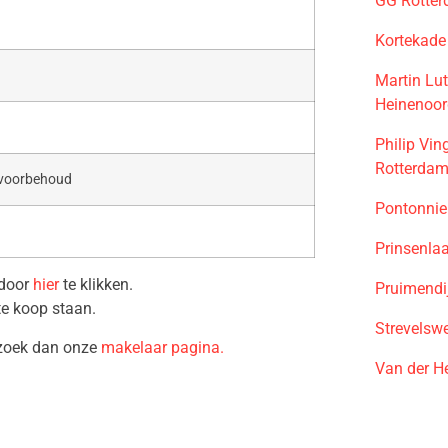
GG Rotte
Kortekade
Martin Lu
Heinenoo
Philip Vi
Rotterda
 voorbehoud
Pontonnie
Prinsenla
 door
hier
te klikken.
Pruimendi
te koop staan.
Strevelsw
ezoek dan onze
makelaar pagina.
Van der H