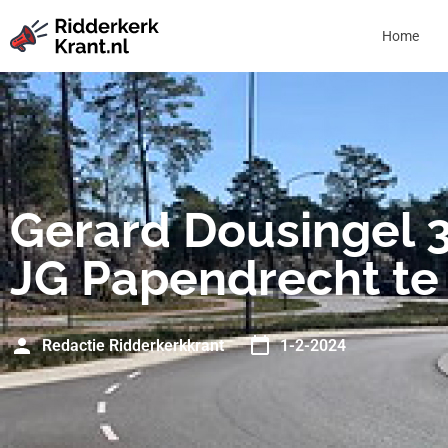
Home
Gerard Dousingel 
JG Papendrecht te
Redactie Ridderkerkkrant
1-2-2024