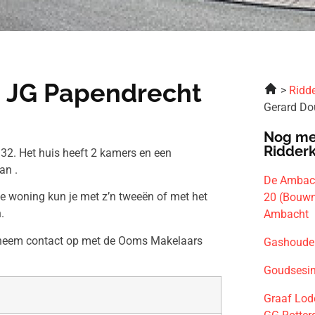
1 JG Papendrecht
Ridde
Gerard Do
Nog me
Ridder
32. Het huis heeft 2 kamers en een
an .
De Ambac
ze woning kun je met z’n tweeën of met het
20 (Bouwn
.
Ambacht
n neem contact op met de Ooms Makelaars
Gashouder
Goudsesin
Graaf Lod