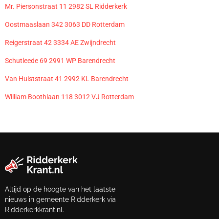
Mr. Piersonstraat 11 2982 SL Ridderkerk
Oostmaaslaan 342 3063 DD Rotterdam
Reigerstraat 42 3334 AE Zwijndrecht
Schutleede 69 2991 WP Barendrecht
Van Hulststraat 41 2992 KL Barendrecht
William Boothlaan 118 3012 VJ Rotterdam
Altijd op de hoogte van het laatste
nieuws in gemeente Ridderkerk via
Ridderkerkkrant.nl.