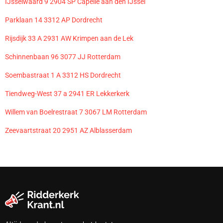
IJsselwaard 9 2904 SP Capelle aan den IJssel
Parklaan 14 3312 AP Dordrecht
Rijsdijk 33 A 2931 AW Krimpen aan de Lek
Schinnenbaan 96 3077 JJ Rotterdam
Soembastraat 1 A 3312 HS Dordrecht
Tiendweg-West 37 a 2941 ER Lekkerkerk
Willem van Boelrestraat 7 3067 LM Rotterdam
Zeevaartstraat 20 2951 AZ Alblasserdam