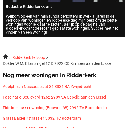
Redactie Ridderkerkkrant
Welkom op een van mijn funda berichten! Ik werk al jaren in de
verkoop van woningen en ik doe elke dag mijn best om de beste
woningen voor je klaar te zetten. Bekijk op de pagina van
Ridderkerkkrant de recent geplaatste woningen. Succes met het
vinden van een woning!
Ridderkerk te koop
Dokter W.M. Blomsingel 12 D 2922 CD Krimpen aan den IJssel
Nog meer woningen in Ridderkerk
Adolph van Nassaustraat 36 3331 BA Zwijndrecht
Fascinatio Boulevard 1262 2909 VA Capelle aan den IJssel
Fidelini – tussenwoning (Bouwnr. 68) 2992 ZA Barendrecht
Graaf Balderikstraat 44 3032 HC Rotterdam