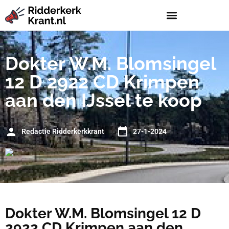
Dokter W.M. Blomsingel
12 D 2922 CD Krimpen
aan den IJssel te koop
Redactie Ridderkerkkrant
27-1-2024
Dokter W.M. Blomsingel 12 D
2922 CD Krimpen aan den