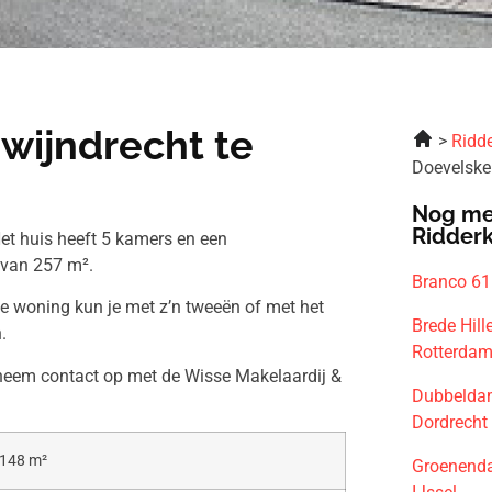
wijndrecht te
Ridde
Doevelske
Nog me
Ridder
et huis heeft 5 kamers en een
 van 257 m².
Branco 61
ze woning kun je met z’n tweeën of met het
Brede Hill
.
Rotterda
 neem contact op met de Wisse Makelaardij &
Dubbelda
Dordrecht
148 m²
Groenenda