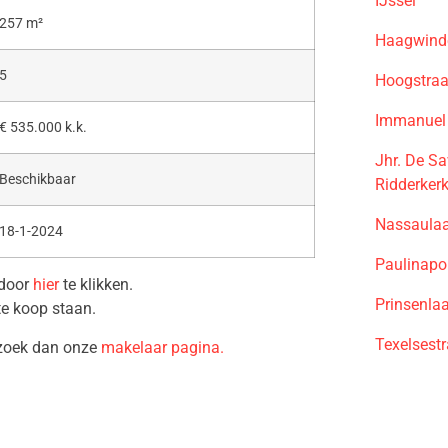
IJssel
257 m²
Haagwinde
5
Hoogstraa
Immanuel 
€ 535.000 k.k.
Jhr. De S
Beschikbaar
Ridderker
Nassaulaa
18-1-2024
Paulinapo
 door
hier
te klikken.
Prinsenla
te koop staan.
Texelsest
ezoek dan onze
makelaar pagina.