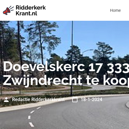
Home
Doevelskerc 17 33
Zwijndrecht te koo
Redactie Ridderkerkkrant
18-1-2024