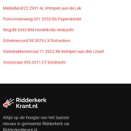
Middelland 22 2931 AL Krimpen aan de Lek
Pontonniersweg 351 3353 SG Papendrecht
Ring 88 3343 BM Hendrik-Ido-Ambacht
Schelmeroord 58 3079 LX Rotterdam
Steenbakkersstraat 71 2922 XK Krimpen aan den IJssel
Voorstraat 395 3311 CT Dordrecht
Altijd op de hoogte van het laatste
nieuws in gemeente Ridderkerk via
Ridderkerkkrant.nl.