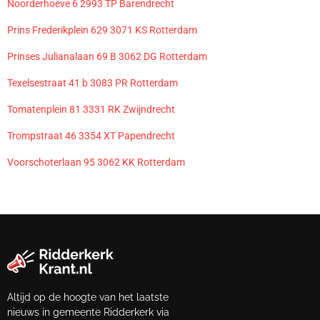
Noorderhoeve 6 2993 TP Barendrecht
Prins Frederikplein 629 3071 KS Rotterdam
Prinses Julianalaan 69 B 3062 DG Rotterdam
Texelsestraat 41 b 3083 PR Rotterdam
Tomatenplein 81 3331 RK Zwijndrecht
Trompstraat 46 3354 XT Papendrecht
Voorschoterlaan 95 3062 KK Rotterdam
Altijd op de hoogte van het laatste
nieuws in gemeente Ridderkerk via