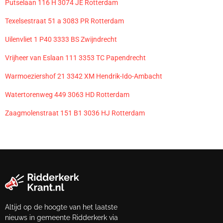
Putselaan 116 H 3074 JE Rotterdam
Texelsestraat 51 a 3083 PR Rotterdam
Uilenvliet 1 P40 3333 BS Zwijndrecht
Vrijheer van Eslaan 111 3353 TC Papendrecht
Warmoeziershof 21 3342 XM Hendrik-Ido-Ambacht
Watertorenweg 449 3063 HD Rotterdam
Zaagmolenstraat 151 B1 3036 HJ Rotterdam
Altijd op de hoogte van het laatste
nieuws in gemeente Ridderkerk via