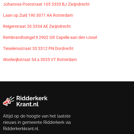
Johannes Poststraat 105 3333 BJ Zwijndrecht
Laan op Zuid 190 3071 AA Rotterdam
Reigerstraat 20 3334 AE Zwijndrecht
Rembrandtsingel 9 2902 GR Capelle aan den IJssel
Tieselensstraat 33 3312 PN Dordrecht
Woelwijkstraat 54 a 3035 VT Rotterdam
Altijd op de hoogte van het laatste
nieuws in gemeente Ridderkerk via
Ridderkerkkrant.nl.