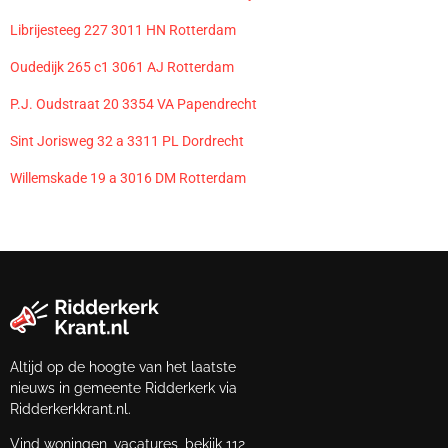
Librijesteeg 227 3011 HN Rotterdam
Oudedijk 265 c1 3061 AJ Rotterdam
P.J. Oudstraat 20 3354 VA Papendrecht
Sint Jorisweg 32 a 3311 PL Dordrecht
Willemskade 19 a 3016 DM Rotterdam
Altijd op de hoogte van het laatste
nieuws in gemeente Ridderkerk via
Ridderkerkkrant.nl.
Vind woningen, vacatures, bekijk 112