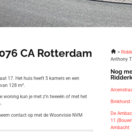
 3076 CA Rotterdam
Ridde
Anthony T
Nog me
Ridder
aat 17. Het huis heeft 5 kamers en een
 van 128 m².
Arcenstra
ze woning kun je met z’n tweeën of met het
Binkhorst
.
De Ambac
n neem contact op met de Woonvisie NVM
11 (Bouwn
Ambacht