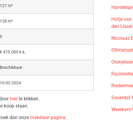
127 m²
Handelspl
Hofje van
128 m²
den IJssel
5
Nicolaas 
Oltmansst
€ 475.000 k.k.
Oranjelaa
Beschikbaar
Racinestr
10-02-2024
Riedermee
Sauerdal 
 door
hier
te klikken.
te koop staan.
Weerkant 
ezoek dan onze
makelaar pagina.