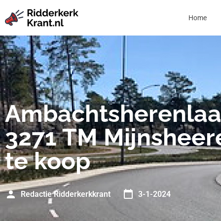
Home
Ambachtsherenlaa
3271 TM Mijnsheer
te koop
Redactie Ridderkerkkrant
3-1-2024