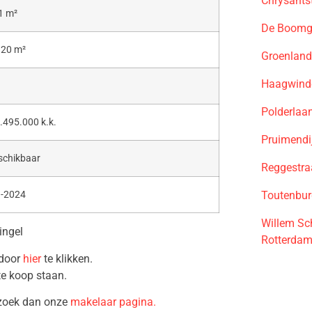
Chrysants
1 m²
De Boomga
320 m²
Groenland
Haagwinde
Polderlaa
.495.000 k.k.
Pruimendi
schikbaar
Reggestra
Toutenbur
1-2024
Willem Sc
ingel
Rotterda
 door
hier
te klikken.
te koop staan.
ezoek dan onze
makelaar pagina.