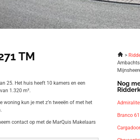
271 TM
Ridde
Ambachts
Mijnsheer
Nog me
n 25. Het huis heeft 10 kamers en een
Ridder
 van 1.320 m².
ze woning kun je met z’n tweeën of met het
Admiralit
.
Branco 61
n neem contact op met de MarQuis Makelaars
Cargadoo