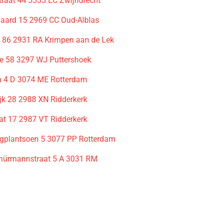
traat 44 3333 EC Zwijndrecht
ard 15 2969 CC Oud-Alblas
 86 2931 RA Krimpen aan de Lek
 58 3297 WJ Puttershoek
n 4 D 3074 ME Rotterdam
jk 28 2988 XN Ridderkerk
at 17 2987 VT Ridderkerk
gplantsoen 5 3077 PP Rotterdam
hürmannstraat 5 A 3031 RM
m