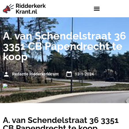
A. van Schendelstraat 36
3351 CB Papendrecht te
koop
Redactie Ridderkerkkrant
13-1-2024
A. van Schendelstraat 36 3351
CB Papendrecht te koop