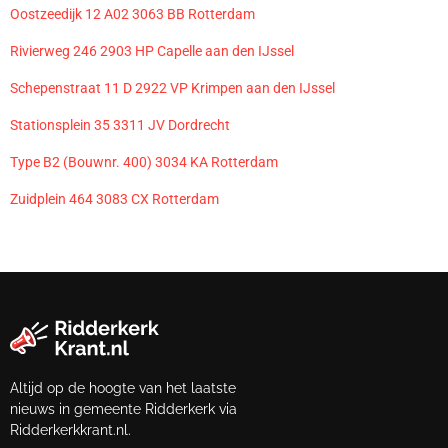
Oostzeedijk 12 A02 3063 BB Rotterdam
Rivierweg 246 2903 HP Capelle aan den IJssel
Schepenstraat 11 D 2922 VP Krimpen aan den IJssel
Stationsplein 35 3311 JV Dordrecht
Type B2 (Bouwnr. 400) 3034 KA Rotterdam
Zuidplein 464 3083 CX Rotterdam
Altijd op de hoogte van het laatste
nieuws in gemeente Ridderkerk via
Ridderkerkkrant.nl.