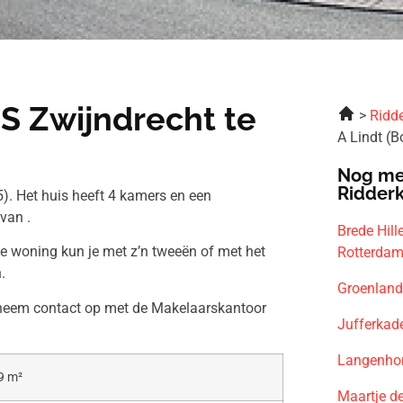
ES Zwijndrecht te
Ridde
A Lindt (
Nog me
Ridder
). Het huis heeft 4 kamers en een
van .
Brede Hill
ze woning kun je met z’n tweeën of met het
Rotterda
.
Groenland
n neem contact op met de Makelaarskantoor
Jufferkad
Langenhor
9 m²
Maartje d