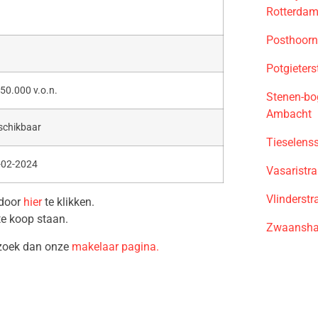
Rotterda
Posthoorn
Potgieter
50.000 v.o.n.
Stenen-bo
Ambacht
schikbaar
Tieselens
-02-2024
Vasaristr
Vlinderst
 door
hier
te klikken.
te koop staan.
Zwaansha
ezoek dan onze
makelaar pagina.