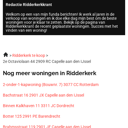
Redactie Ridderkerkkrant
Welkom op een van mijn funda berichten! Ik werk al jaren in de
verkoop van woningen en ik doe elke dag mijn best om de beste
woningen voor je klaar te zetten. Bekijk op de pagina van
Ridderkerkkrant de recent geplaatste woningen. Succes met het
vinden van een woning!
Ridderkerk te koop
2e Octaviolaan 44 2909 RC Capelle aan den IJssel
Nog meer woningen in Ridderkerk
2-onder-1-kapwoning (Bouwnr. 7) 3077 CC Rotterdam
Bachstraat 16 2901 JX Capelle aan den IJssel
Binnen Kalkhaven 11 3311 JC Dordrecht
Botter 125 2991 PE Barendrecht
Brahmsstraat 119 2901 JE Capelle aan den IJssel