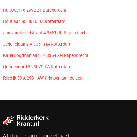
Haltewei 16 2992 ZT Barendrecht
Houtlaan 93 3016 DA Rotterdam
Jan van Scorelstraat 4 3351 JP Papendrecht
Jericholaan 9 A 3061 HA Rotterdam
Karel Doormanlaan 14 3354 XG Papendrecht
Quadenoord 35 3079 XA Rotterdam
Rijsdijk 33 A 2931 AW Krimpen aan de Lek
Altijd op de hoogte van het laatste