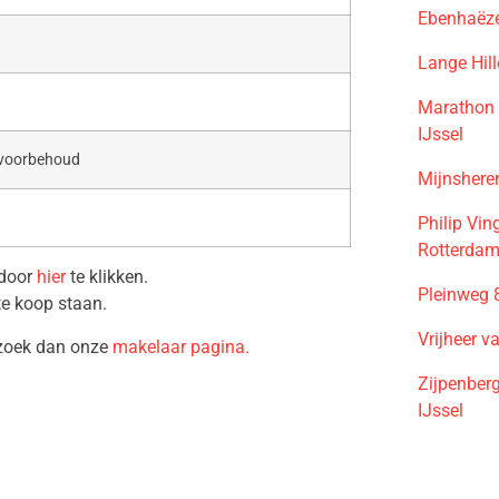
Ebenhaëze
Lange Hil
Marathon 
IJssel
 voorbehoud
Mijnshere
Philip Vi
Rotterda
 door
hier
te klikken.
Pleinweg 
te koop staan.
Vrijheer 
ezoek dan onze
makelaar pagina.
Zijpenber
IJssel