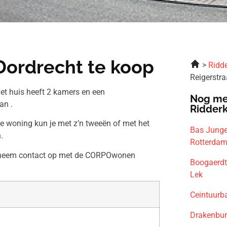
Dordrecht te koop
Ridde
Reigerstr
et huis heeft 2 kamers en een
Nog me
an .
Ridder
ze woning kun je met z’n tweeën of met het
Bas Junge
.
Rotterda
en neem contact op met de CORPOwonen
Boogaerdt
Lek
Ceintuurb
Drakenbur