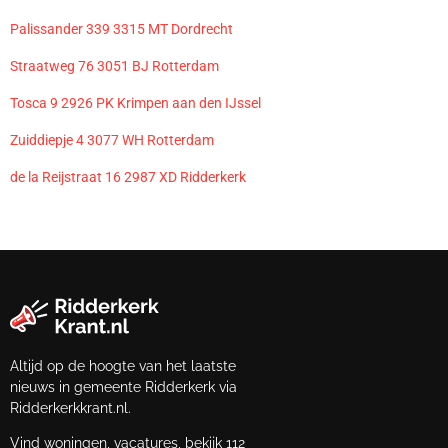
Palissander 339 3315 MT Dordrecht
Straatweg 76 3051 BJ Rotterdam
Tosca 9 2926 PK Krimpen aan den IJssel
Zuiddiepje 4 3077 WH Rotterdam
de la Reijstraat 16 2987 XD Ridderkerk
Altijd op de hoogte van het laatste
nieuws in gemeente Ridderkerk via
Ridderkerkkrant.nl.
Vind woningen, vacatures, bekijk 112