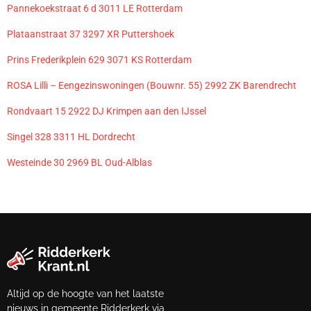
Pannekoekstraat 6 d 3011 LE Rotterdam
Plataanstraat 37 3297 XR Puttershoek
Prins Frederikplein 629 3071 KS Rotterdam
ROSA Lilli – Eengezinswoningen (Bouwnr. 55) 2992 ZK Barendrecht
Rondvaart 15 2922 DJ Krimpen aan den IJssel
Singel 328 3311 HL Dordrecht
Westeinde 30 2969 BL Oud-Alblas
Altijd op de hoogte van het laatste
nieuws in gemeente Ridderkerk via