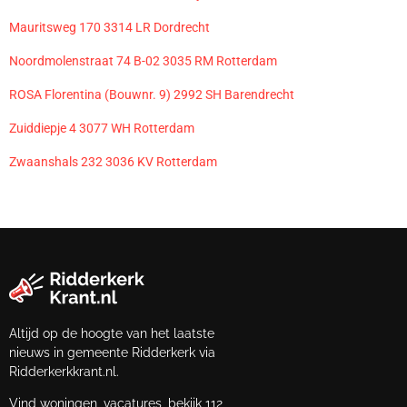
Mauritsweg 170 3314 LR Dordrecht
Noordmolenstraat 74 B-02 3035 RM Rotterdam
ROSA Florentina (Bouwnr. 9) 2992 SH Barendrecht
Zuiddiepje 4 3077 WH Rotterdam
Zwaanshals 232 3036 KV Rotterdam
Altijd op de hoogte van het laatste
nieuws in gemeente Ridderkerk via
Ridderkerkkrant.nl.
Vind woningen, vacatures, bekijk 112