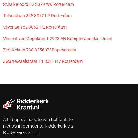
Schalkeroord 62 3079 WK Rotterdam
Tolhuislaan 255 3072 LP Rotterdam
Vijverlaan 52 3062 HL Rotterdam
Vincent van Goghlaan 1 2923 AN Krimpen aan den IJssel
Zernikelaan 738 3356 XV Papendrecht
Zwartewaalstraat 11 3081 HV Rotterdam
Altijd op de hoogte van het laatste
nieuws in gemeente Ridderkerk via
Ridderkerkkrant.nl.