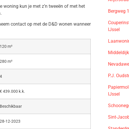
ze woning kun je met z’n tweeën of met het
Bergweg 1
.
Couperins
en neem contact op met de D&D wonen wanneer
IJssel
Laanwonin
120 m²
Middeldij
280 m²
Nevadaweg
P.J. Ouds
4
Papiermol
€ 439.000 k.k.
IJssel
Schooneg
Beschikbaar
Sint-Jaco
28-12-2023
Standerdm