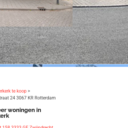
rkerk te koop
traat 24 3067 KR Rotterdam
er woningen in
kerk
at 158 3333 GE Zwijndrecht