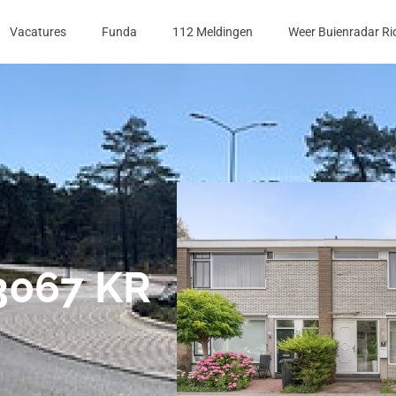
Vacatures
Funda
112 Meldingen
Weer Buienradar Ri
 3067 KR