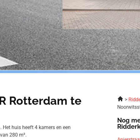
KR Rotterdam te
Ridde
Noorwitss
Nog me
Ridder
. Het huis heeft 4 kamers en een
 van 280 m².
Anjerstra