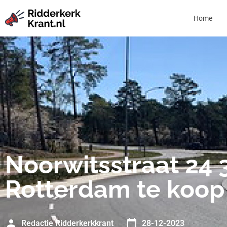
Home
Noorwitsstraat 24
Rotterdam te koop
Redactie Ridderkerkkrant
28-12-2023