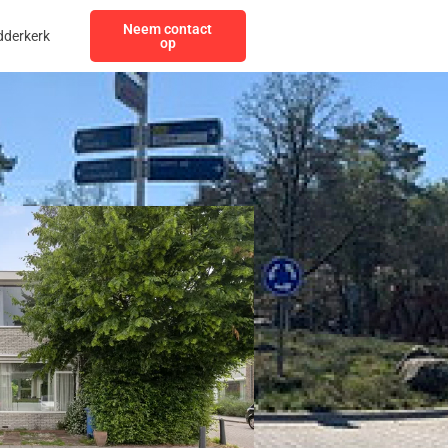
Neem contact
dderkerk
op