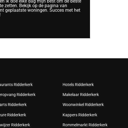
n ik doe elke dag mijn best om de beste
te zetten. Bekijk op de pagina van
ent geplaatste woningen. Succes met het
!
aurants Ridderkerk
Hotels Ridderkerk
eropvang Ridderkerk
Makelaar Ridderkerk
arts Ridderkerk
Woonwinkel Ridderkerk
cure Ridderkerk
Kappers Ridderkerk
wijzer Ridderkerk
Rommelmarkt Ridderkerk