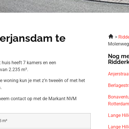
erjansdam te
Ridde
Molenweg
Nog me
Ridder
 huis heeft 7 kamers en een
 van 2.235 m².
Anjerstra
ze woning kun je met z’n tweeën of met het
Berlagest
.
Bonaventu
n neem contact op met de Markant NVM
Rotterda
Lange Hil
5 m²
Lange Hil