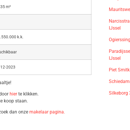
235 m²
Mauritswe
Narcisstr
IJssel
.550.000 k.k.
Ogierssin
Paradijss
schikbaar
IJssel
-12-2023
Piet Smit
Schiedams
altje!
Silkeborg
 door
hier
te klikken.
te koop staan.
ezoek dan onze
makelaar pagina.