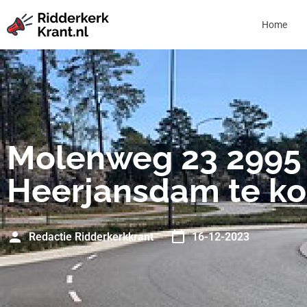
Home
Molenweg 23 2995
Heerjansdam te k
Redactie Ridderkerkkrant
16-12-2023