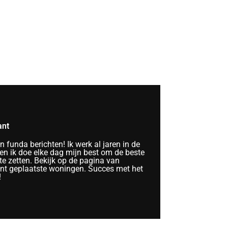
ant
funda berichten! Ik werk al jaren in de
n ik doe elke dag mijn best om de beste
te zetten. Bekijk op de pagina van
ent geplaatste woningen. Succes met het
!