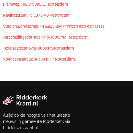
Pleinweg 180 D 3083 ET Rotterdam
Racinestraat 15 3076 VS Rotterdam
Stad en Landschap 14 2923 BM Krimpen aan den IJssel
Terschellingsestraat 14 b 3083 PM Rotterdam
Texelsestraat 67 B 3083 PS Rotterdam
Voetjesstraat 26 A 3081 HP Rotterdam
Altijd op de hoogte van het laatste
nieuws in gemeente Ridderkerk via
Ridderkerkkrant.nl.