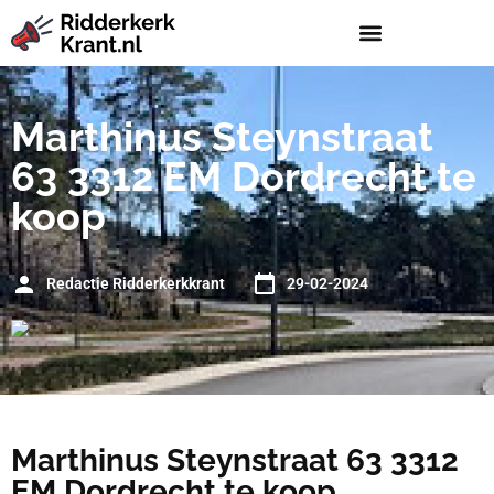
Marthinus Steynstraat
63 3312 EM Dordrecht te
koop
Redactie Ridderkerkkrant
29-02-2024
Marthinus Steynstraat 63 3312
EM Dordrecht te koop