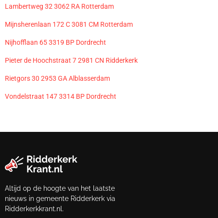
Lambertweg 32 3062 RA Rotterdam
Mijnsherenlaan 172 C 3081 CM Rotterdam
Nijhofflaan 65 3319 BP Dordrecht
Pieter de Hoochstraat 7 2981 CN Ridderkerk
Rietgors 30 2953 GA Alblasserdam
Vondelstraat 147 3314 BP Dordrecht
Altijd op de hoogte van het laatste
nieuws in gemeente Ridderkerk via
Ridderkerkkrant.nl.