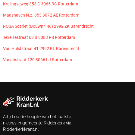
Kralingseweg 353 C 3065 RC Rotterdam
Maashaven N.z. 853 3072 AE Rotterdam
ROSA Scarlet (Bouwnr. 46) 2992 ZK Barendrecht
Texelsestraat 69 B 3083 PS Rotterdam
Van Hulststraat 41 2992 KL Barendrecht
Vasaristraat 120 3066 LJ Rotterdam
Altijd op de hoogte van het laatste
nieuws in gemeente Ridderkerk via
Ridderkerkkrant.nl.