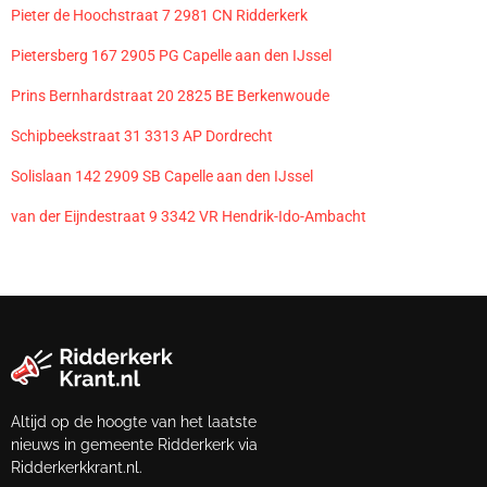
Pieter de Hoochstraat 7 2981 CN Ridderkerk
Pietersberg 167 2905 PG Capelle aan den IJssel
Prins Bernhardstraat 20 2825 BE Berkenwoude
Schipbeekstraat 31 3313 AP Dordrecht
Solislaan 142 2909 SB Capelle aan den IJssel
van der Eijndestraat 9 3342 VR Hendrik-Ido-Ambacht
Altijd op de hoogte van het laatste
nieuws in gemeente Ridderkerk via
Ridderkerkkrant.nl.