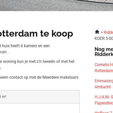
otterdam te koop
Ridde
KOER 5-00
 huis heeft 6 kamers en een
Nog me
van .
Ridder
ze woning kun je met z’n tweeën of met het
Cornelis 
.
Rotterda
n neem contact op met de Meerdere makelaars
Emmasinge
Ambacht
H.J.A.M. 
1 m²
Papendre