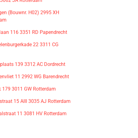
 3062 JA Rotterdam
en (Bouwnr. H02) 2995 XH
dam
laan 116 3351 RD Papendrecht
elenburgerkade 22 3311 CG
plaats 139 3312 AC Dordrecht
envliet 11 2992 WG Barendrecht
jk 179 3011 GW Rotterdam
straat 15 AIII 3035 AJ Rotterdam
lstraat 11 3081 HV Rotterdam