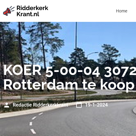
Home
KOER 5-00-04 307
Rotterdam te koop
Redactie Ridderkerkkrant
19-1-2024