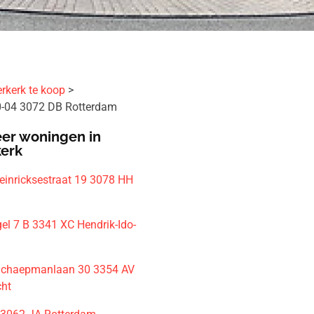
rkerk te koop
-04 3072 DB Rotterdam
er woningen in
kerk
Heinricksestraat 19 3078 HH
m
l 7 B 3341 XC Hendrik-Ido-
Schaepmanlaan 30 3354 AV
cht