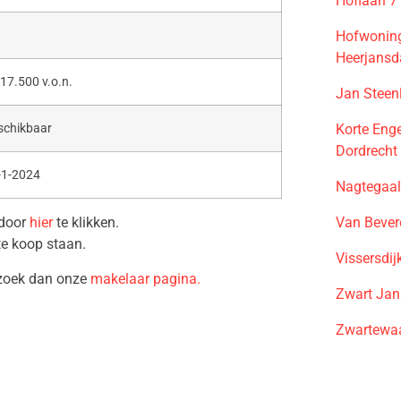
Hoflaan 7
Hofwoning
Heerjans
17.500 v.o.n.
Jan Steen
Korte Eng
schikbaar
Dordrecht
-1-2024
Nagtegaal
Van Bever
 door
hier
te klikken.
te koop staan.
Vissersdi
ezoek dan onze
makelaar pagina.
Zwart Jan
Zwartewaa