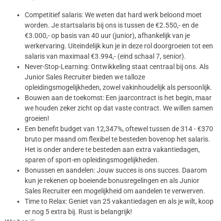
Competitief salaris: We weten dat hard werk beloond moet
worden. Je startsalaris bij ons is tussen de €2.550,- en de
€3.000,- op basis van 40 uur (junior), afhankelijk van je
werkervaring. Uiteindelijk kun je in deze rol doorgroeien tot een
salaris van maximaal €3.994,- (eind schaal 7, senior).
Never-Stop-Learning: Ontwikkeling staat centraal bij ons. Als
Junior Sales Recruiter bieden we talloze
opleidingsmogelijkheden, zowel vakinhoudelijk als persoonlijk.
Bouwen aan de toekomst: Een jaarcontract is het begin, maar
we houden zeker zicht op dat vaste contract. We willen samen
groeien!
Een benefit budget van 12,347%, oftewel tussen de 314 - €370
bruto per maand om flexibel te besteden bovenop het salaris.
Het is onder andere te besteden aan extra vakantiedagen,
sparen of sport-en opleidingsmogelijkheden.
Bonussen en aandelen: Jouw succes is ons succes. Daarom
kun je rekenen op boeiende bonusregelingen en als Junior
Sales Recruiter een mogelijkheid om aandelen te verwerven.
Time to Relax: Geniet van 25 vakantiedagen en als je wilt, koop
er nog 5 extra bij. Rust is belangrijk!