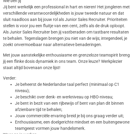
Wie ben jij
Jij bent werkelijk een professional in hart en nieren! Het jongleren met
verschillende verantwoordelijkheden is jouw tweede natuur en dat
sluit naadloos aan bij jouw rol als Junior Sales Recruiter. Prioriteiten
stellen is voor jou een fluitje van een cent, zelfs als de druk oploopt.
Als Junior Sales Recruiter ben jij vastberaden om tastbare resultaten
te behalen. Tegenslagen brengen jou niet van de wijs; integendeel, je
zoekt onvermoeibaar naar alternatieve benaderingen.
Met jouw aanstekelijke enthousiasme en grenzeloze teamspirit breng
jij een flinke dosis dynamiek in ons team. Onze leuze? Werkplezier
staat altijd bovenaan onze lijst!
Verder:
Je beheerst de Nederlandse taal perfect (minimaal op C1
niveau);
Je beschikt over denk- en werkniveau op HBO-niveau;
Je bent in bezit van een rijbewijs of bent van plan dit binnen
afzienbare tijd te behalen;
Jouw commerciële ervaring breid je bij ons graag verder uit;
Enthousiasme, een doelgerichte mindset en een buitengewone
teamgeest vormen jouw handelsmerk.