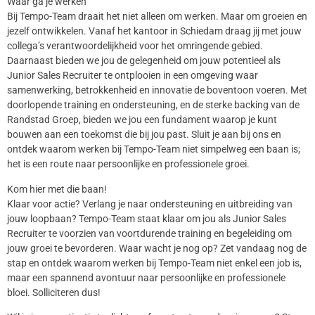
Waar ga je werken
Bij Tempo-Team draait het niet alleen om werken. Maar om groeien en
jezelf ontwikkelen. Vanaf het kantoor in Schiedam draag jij met jouw
collega’s verantwoordelijkheid voor het omringende gebied.
Daarnaast bieden we jou de gelegenheid om jouw potentieel als
Junior Sales Recruiter te ontplooien in een omgeving waar
samenwerking, betrokkenheid en innovatie de boventoon voeren. Met
doorlopende training en ondersteuning, en de sterke backing van de
Randstad Groep, bieden we jou een fundament waarop je kunt
bouwen aan een toekomst die bij jou past. Sluit je aan bij ons en
ontdek waarom werken bij Tempo-Team niet simpelweg een baan is;
het is een route naar persoonlijke en professionele groei.
Kom hier met die baan!
Klaar voor actie? Verlang je naar ondersteuning en uitbreiding van
jouw loopbaan? Tempo-Team staat klaar om jou als Junior Sales
Recruiter te voorzien van voortdurende training en begeleiding om
jouw groei te bevorderen. Waar wacht je nog op? Zet vandaag nog de
stap en ontdek waarom werken bij Tempo-Team niet enkel een job is,
maar een spannend avontuur naar persoonlijke en professionele
bloei. Solliciteren dus!