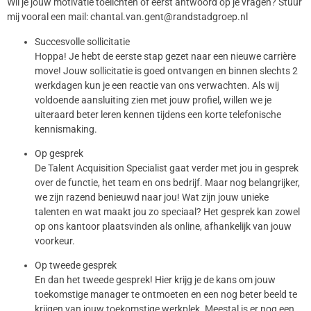
Wil je jouw motivatie toelichten of eerst antwoord op je vragen? Stuur
mij vooral een mail: chantal.van.gent@randstadgroep.nl
Succesvolle sollicitatie
Hoppa! Je hebt de eerste stap gezet naar een nieuwe carrière
move! Jouw sollicitatie is goed ontvangen en binnen slechts 2
werkdagen kun je een reactie van ons verwachten. Als wij
voldoende aansluiting zien met jouw profiel, willen we je
uiteraard beter leren kennen tijdens een korte telefonische
kennismaking.
Op gesprek
De Talent Acquisition Specialist gaat verder met jou in gesprek
over de functie, het team en ons bedrijf. Maar nog belangrijker,
we zijn razend benieuwd naar jou! Wat zijn jouw unieke
talenten en wat maakt jou zo speciaal? Het gesprek kan zowel
op ons kantoor plaatsvinden als online, afhankelijk van jouw
voorkeur.
Op tweede gesprek
En dan het tweede gesprek! Hier krijg je de kans om jouw
toekomstige manager te ontmoeten en een nog beter beeld te
krijgen van jouw toekomstige werkplek. Meestal is er nog een