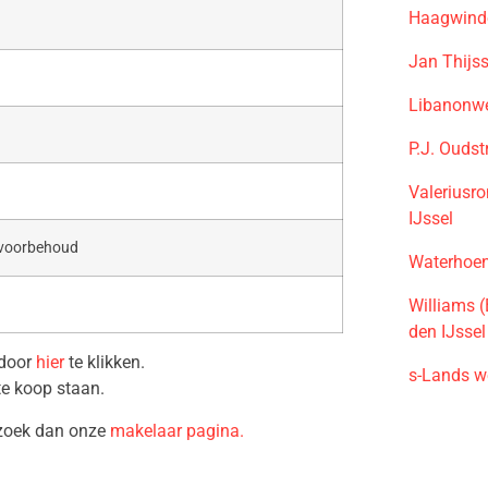
Haagwinde
Jan Thijs
Libanonwe
P.J. Ouds
Valeriusr
IJssel
 voorbehoud
Waterhoen
Williams 
den IJssel
 door
hier
te klikken.
s-Lands w
te koop staan.
ezoek dan onze
makelaar pagina.