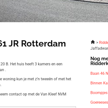
061 JR Rotterdam
Ridde
Jaffadwar
Nog me
Ridder
20 B. Het huis heeft 3 kamers en een
an .
Baan 46 N
ze woning kun je met z’n tweeën of met het
Binnen Ka
.
Boompjes
n neem contact op met de Van Kleef NVM
Goereeses