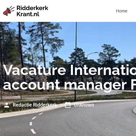
Home
Vacature Internati
account manager 
Redactie Ridderkerk
Unknown