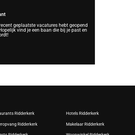
ant
 recent geplaatste vacatures hebt geopend
Hopelijk vind je een baan die bij je past en
rdt!
aurants Ridderkerk
Hotels Ridderkerk
eropvang Ridderkerk
Makelaar Ridderkerk
arts Ridderkerk
Woonwinkel Ridderkerk