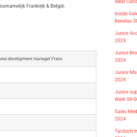
Ideal Can
oornamelijk Frankrijk & België;
Inside Sa
Benelux 3
Junior Ac
2024
Junior Br
iness development manager Frans
2024
Junior Ma
2024
Junior sup
Werk 06-0
Sales Med
2024
Tactisch 