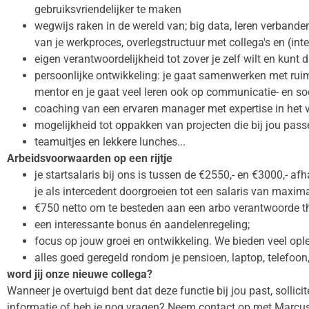
gebruiksvriendelijker te maken
wegwijs raken in de wereld van; big data, leren verbanden t
van je werkproces, overlegstructuur met collega's en (int
eigen verantwoordelijkheid tot zover je zelf wilt en kunt 
persoonlijke ontwikkeling: je gaat samenwerken met ruim 
mentor en je gaat veel leren ook op communicatie- en soc
coaching van een ervaren manager met expertise in het 
mogelijkheid tot oppakken van projecten die bij jou pass
teamuitjes en lekkere lunches...
Arbeidsvoorwaarden op een rijtje
je startsalaris bij ons is tussen de €2550,- en €3000,- afh
je als intercedent doorgroeien tot een salaris van maxim
€750 netto om te besteden aan een arbo verantwoorde t
een interessante bonus én aandelenregeling;
focus op jouw groei en ontwikkeling. We bieden veel opl
alles goed geregeld rondom je pensioen, laptop, telefoon
word jij onze nieuwe collega?
Wanneer je overtuigd bent dat deze functie bij jou past, sollici
informatie of heb je nog vragen? Neem contact op met Marcus 