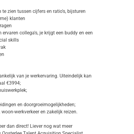
e zien tussen cijfers en ratio's, bijsturen
erne) klanten
dragen
ervaren collega's, je krijgt een buddy en een
ial skills
vak
en
ankelijk van je werkervaring. Uiteindelijk kan
aal €3994;
huiswerkplek;
eidingen en doorgroeimogelijkheden;
, woon-werkverkeer en zakelijk reizen.
teer dan direct! Liever nog wat meer
Oosterlee Talent Acquisition Specialist