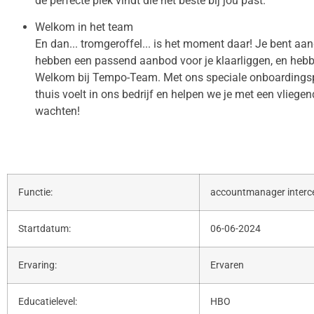
de perfecte plek vindt die het beste bij jou past.
Welkom in het team
En dan... tromgeroffel... is het moment daar! Je bent aa
hebben een passend aanbod voor je klaarliggen, en hebb
Welkom bij Tempo-Team. Met ons speciale onboardingspr
thuis voelt in ons bedrijf en helpen we je met een vliege
wachten!
Functie:
accountmanager interc
Startdatum:
06-06-2024
Ervaring:
Ervaren
Educatielevel:
HBO