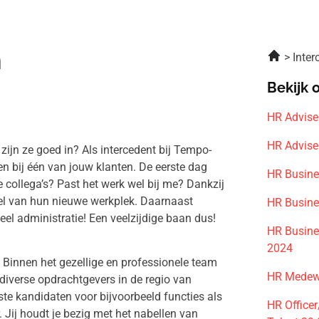
m
Inte
Bekijk 
HR Advise
HR Advise
ijn ze goed in? Als intercedent bij Tempo-
n bij één van jouw klanten. De eerste dag
HR Busine
collega’s? Past het werk wel bij me? Dankzij
el van hun nieuwe werkplek. Daarnaast
HR Busine
el administratie! Een veelzijdige baan dus!
HR Busines
2024
. Binnen het gezellige en professionele team
HR Medewe
 diverse opdrachtgevers in de regio van
ste kandidaten voor bijvoorbeeld functies als
HR Office
 Jij houdt je bezig met het nabellen van