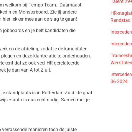
Talent 29
 warm welkom bij Tempo-Team. Daarnaast
nkedin en Monsterboard. Zie jij andere
HR-stagiai
 hier lekker mee aan de slag te gaan!
Randstad 
op jobboards en je belt kandidaten die
Intercede
Intercede
werk en de afdeling, zodat je de kandidaten
Traineeshi
e plegen en deze klantrelatie te onderhouden.
WerkTalen
etekent dat ze ook veel HR gerelateerde
ek je dan van A tot Z uit.
intercede
06-2024
r je standplaats is in Rotterdam-Zuid. Je gaat
wijs + auto is dus echt nodig. Samen met je
op verrassende manieren toch de juiste