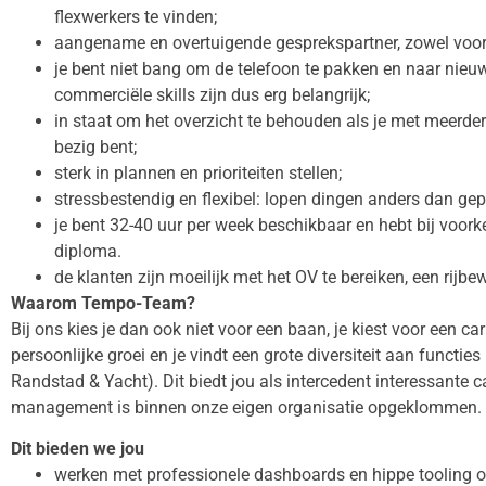
flexwerkers te vinden;
aangename en overtuigende gesprekspartner, zowel voor 
je bent niet bang om de telefoon te pakken en naar nieuw
commerciële skills zijn dus erg belangrijk;
in staat om het overzicht te behouden als je met meerder
bezig bent;
sterk in plannen en prioriteiten stellen;
stressbestendig en flexibel: lopen dingen anders dan gepl
je bent 32-40 uur per week beschikbaar en hebt bij voo
diploma.
de klanten zijn moeilijk met het OV te bereiken, een rijbe
Waarom Tempo-Team?
Bij ons kies je dan ook niet voor een baan, je kiest voor een ca
persoonlijke groei en je vindt een grote diversiteit aan funct
Randstad & Yacht). Dit biedt jou als intercedent interessante 
management is binnen onze eigen organisatie opgeklommen.
Dit bieden we jou
werken met professionele dashboards en hippe tooling o