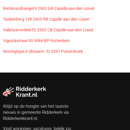
Rembrandtsingel 9 2902 GR Capelle aan den IJssel
Tankenberg 128 2905 RB Capelle aan den IJssel
Valeriusrondeel 52 2902 CB Capelle aan den IJssel
Vignolastraat 50 3066 BP Rotterdam
Woningtype A (Bouwnr. 5) 3297 Puttershoek
Altijd op de hoogte van het laatste
nieuws in gemeente Ridderkerk via
Ridderkerkkrant.nl.
Vind woningen, vacatures, bekijk 112