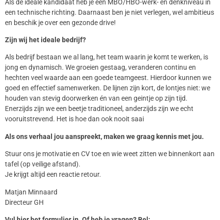
Als dé ideale kandidaat heb je een MBO/HBO-werk- en denkniveau in
een technische richting. Daarnaast ben je niet verlegen, wel ambitieus
en beschik je over een gezonde drive!
Zijn wij het ideale bedrijf?
Als bedrijf bestaan we al lang, het team waarin je komt te werken, is
jong en dynamisch. We groeien gestaag, veranderen continu en
hechten veel waarde aan een goede teamgeest. Hierdoor kunnen we
goed en effectief samenwerken. De lijnen zijn kort, de lontjes niet: we
houden van stevig doorwerken én van een geintje op zijn tijd.
Enerzijds zijn we een beetje traditioneel, anderzijds zijn we echt
vooruitstrevend. Het is hoe dan ook nooit saai
Als ons verhaal jou aanspreekt, maken we graag kennis met jou.
Stuur ons je motivatie en CV toe en wie weet zitten we binnenkort aan
tafel (op veilige afstand).
Je krijgt altijd een reactie retour.
Matjan Minnaard
Directeur GH
Vul hier het formulier in. Of heb je vragen? Bel: