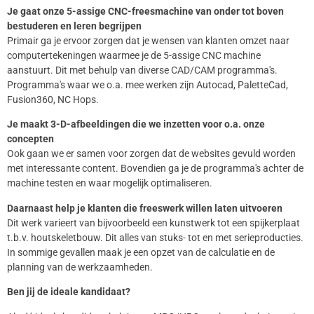
Je gaat onze 5-assige CNC-freesmachine van onder tot boven
bestuderen en leren begrijpen
Primair ga je ervoor zorgen dat je wensen van klanten omzet naar
computertekeningen waarmee je de 5-assige CNC machine
aanstuurt. Dit met behulp van diverse CAD/CAM programma's.
Programma's waar we o.a. mee werken zijn Autocad, PaletteCad,
Fusion360, NC Hops.
Je maakt 3-D-afbeeldingen die we inzetten voor o.a. onze
concepten
Ook gaan we er samen voor zorgen dat de websites gevuld worden
met interessante content. Bovendien ga je de programma's achter de
machine testen en waar mogelijk optimaliseren.
Daarnaast help je klanten die freeswerk willen laten uitvoeren
Dit werk varieert van bijvoorbeeld een kunstwerk tot een spijkerplaat
t.b.v. houtskeletbouw. Dit alles van stuks- tot en met serieproducties.
In sommige gevallen maak je een opzet van de calculatie en de
planning van de werkzaamheden.
Ben jij de ideale kandidaat?