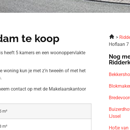
rdam te koop
Ridde
Hoflaan 7
uis heeft 5 kamers en een woonoppervlakte
Nog me
Ridder
ze woning kun je met z’n tweeën of met het
Bekkersho
.
Blokmaker
n neem contact op met de Makelaarskantoor
Bredevoor
Buizerdho
5 m²
IJssel
8 m²
Hofje van