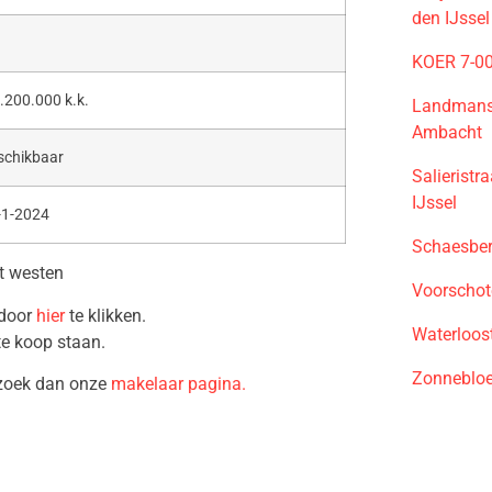
den IJssel
KOER 7-00
.200.000 k.k.
Landmansh
Ambacht
schikbaar
Salieristr
IJssel
-1-2024
Schaesber
t westen
Voorschot
 door
hier
te klikken.
Waterloos
te koop staan.
Zonnebloe
ezoek dan onze
makelaar pagina.