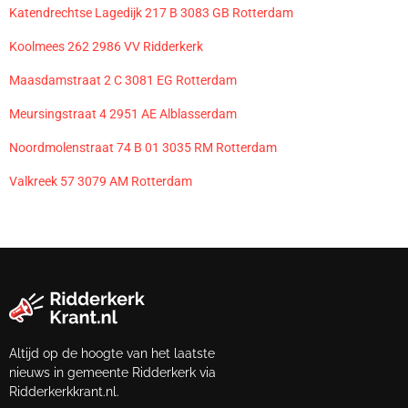
Katendrechtse Lagedijk 217 B 3083 GB Rotterdam
Koolmees 262 2986 VV Ridderkerk
Maasdamstraat 2 C 3081 EG Rotterdam
Meursingstraat 4 2951 AE Alblasserdam
Noordmolenstraat 74 B 01 3035 RM Rotterdam
Valkreek 57 3079 AM Rotterdam
Altijd op de hoogte van het laatste
nieuws in gemeente Ridderkerk via
Ridderkerkkrant.nl.