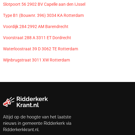
Slotpoort 56 2902 BV Capelle aan den IJssel
Type B1 (Bouwnr. 396) 3034 KA Rotterdam
Voordijk 284 2992 AM Barendrecht
Voorstraat 288 A 3311 ET Dordrecht
Waterloostraat 39 D 3062 TE Rotterdam
Wijnbrugstraat 3011 XW Rotterdam
Altijd op de hoogte van het laatste
nieuws in gemeente Ridderkerk via
Ridderkerkkrant.nl.