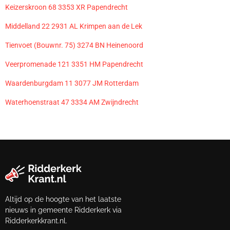
Keizerskroon 68 3353 XR Papendrecht
Middelland 22 2931 AL Krimpen aan de Lek
Tienvoet (Bouwnr. 75) 3274 BN Heinenoord
Veerpromenade 121 3351 HM Papendrecht
Waardenburgdam 11 3077 JM Rotterdam
Waterhoenstraat 47 3334 AM Zwijndrecht
Altijd op de hoogte van het laatste
nieuws in gemeente Ridderkerk via
Ridderkerkkrant.nl.